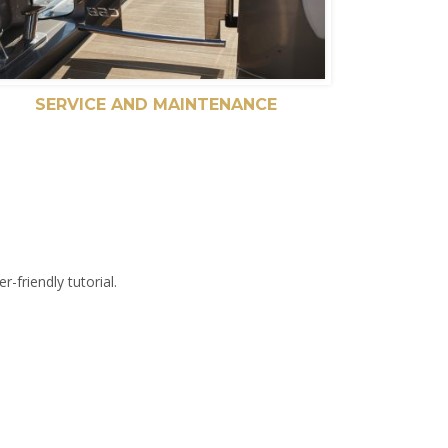
SERVICE AND MAINTENANCE
-friendly tutorial.