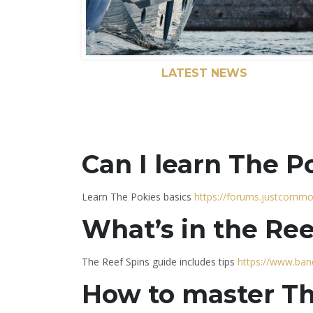
LATEST NEWS
Can I learn The P
Learn The Pokies basics
https://forums.justcomm
What’s in the Ree
The Reef Spins guide includes tips
https://www.ban
How to master Th