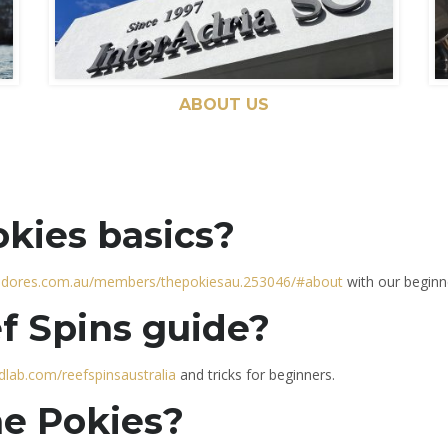
ABOUT US
okies basics?
odores.com.au/members/thepokiesau.253046/#about
with our beginner
f Spins guide?
dlab.com/reefspinsaustralia
and tricks for beginners.
e Pokies?