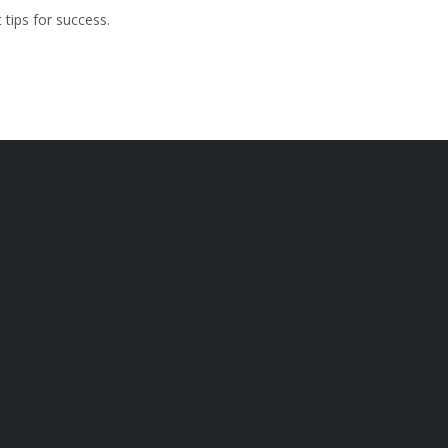
 tips for success.