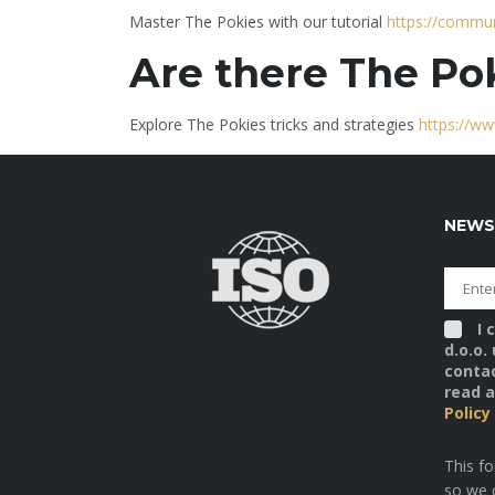
Master The Pokies with our tutorial
https://commun
Are there The Pok
Explore The Pokies tricks and strategies
https://w
testy
testy
, test.
NEWS
I 
d.o.o.
contac
read 
Policy
This fo
so we 