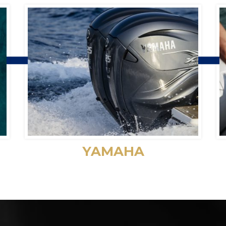
 chance, the platform not only captures the essence of online engage
ere grazie a servizi professionali dedicati alla vendita e alla manuten
 Rolle für Yachtbesitzer, die zuverlässige Wartung und hochwertige 
m formom rozrywki dostępnej w internecie zwrócił uwagę na rosnącą
YAMAHA