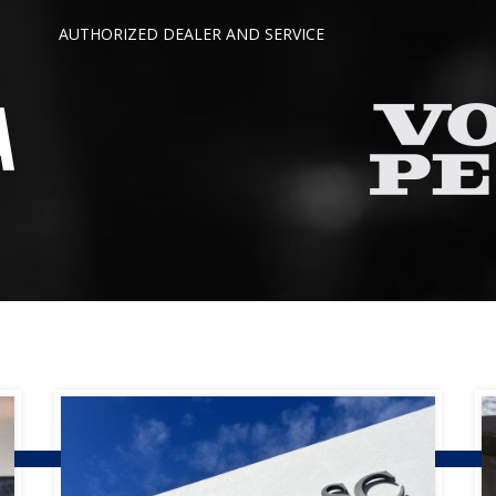
AUTHORIZED DEALER AND SERVICE