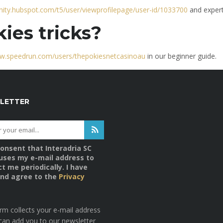
ity.hubspot.com/t5/user/viewprofilepage/user-id/1033700
and expert
ies tricks?
ww.speedrun.com/users/thepokiesnetcasinoau
in our beginner guide.
LETTER
consent that Interadria SC
 uses my e-mail address to
t me periodically. I have
and agree to the
Privacy
rm collects your e-mail address
can add you to our newsletter