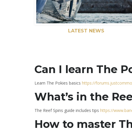
LATEST NEWS
Can I learn The P
Learn The Pokies basics
https://forums.justcomm
What’s in the Ree
The Reef Spins guide includes tips
https://www.ban
How to master Th