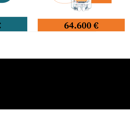
cht, iets wat ook centraal staat bij
Bino Bet Casino
. Net zoals het s
e technische keuzes en serviceplanning bij InterAdria. Het vermogen o
de keuze van boten en motoren. Strategisch inzicht, analyse en focu
pak van InterAdria. Net zoals bij het kiezen en onderhouden van bote
 het onderhoud en de selectie van maritieme apparatuur. In beide dome
para conectar con la audiencia que busca no solo diversión, sino ta
line, la propuesta de
jokabet
por parte de Jokabet emerge como una ini