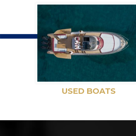
Envisioning a vibrant fusion of entertainment and
Il settore nautico nel Mediterraneo continua a cresc
Der nautische Servicebereich spielt eine wichtige
InterAdria.hr w artykule poświęconym nowoczesny
USED BOATS