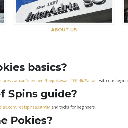
ABOUT US
okies basics?
odores.com.au/members/thepokiesau.253046/#about
with our beginner
f Spins guide?
dlab.com/reefspinsaustralia
and tricks for beginners.
e Pokies?