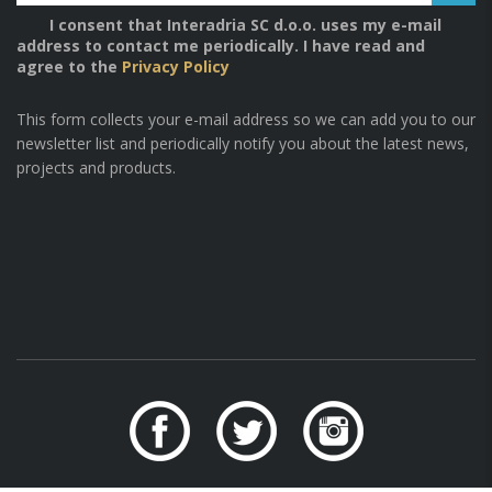
I consent that Interadria SC d.o.o. uses my e-mail
address to contact me periodically. I have read and
agree to the
Privacy Policy
This form collects your e-mail address so we can add you to our
newsletter list and periodically notify you about the latest news,
projects and products.