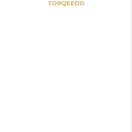
TORQEEDO
AUTHORIZED DEALER AND SERVICE