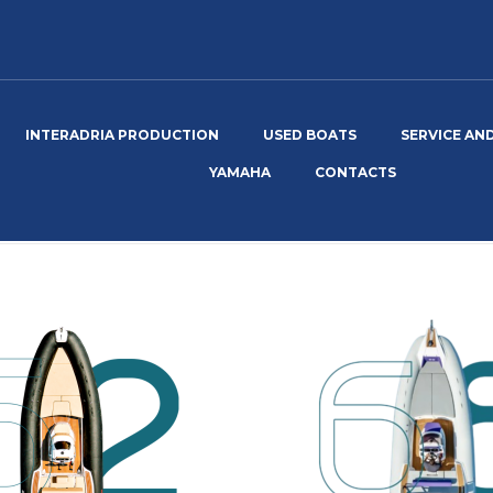
INTERADRIA PRODUCTION
USED BOATS
SERVICE AN
YAMAHA
CONTACTS