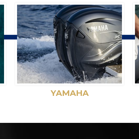
 chance, the platform not only captures the essence of online engage
ere grazie a servizi professionali dedicati alla vendita e alla manuten
 Rolle für Yachtbesitzer, die zuverlässige Wartung und hochwertige 
m formom rozrywki dostępnej w internecie zwrócił uwagę na rosnącą
YAMAHA