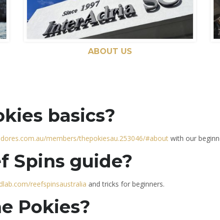
ABOUT US
okies basics?
odores.com.au/members/thepokiesau.253046/#about
with our beginner
f Spins guide?
dlab.com/reefspinsaustralia
and tricks for beginners.
e Pokies?