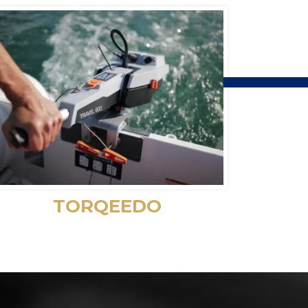
ment but also beckons enthusiasts to explore promotions at
bubbles b
zione di imbarcazioni moderne. Aziende come interadria.hr presentano s
Boote suchen. Plattformen wie interadria.hr zeigen, wie Verkauf, T
 popularność platform cyfrowych, które oferują użytkownikom różno
TORQEEDO