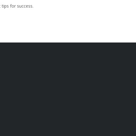
 tips for success.