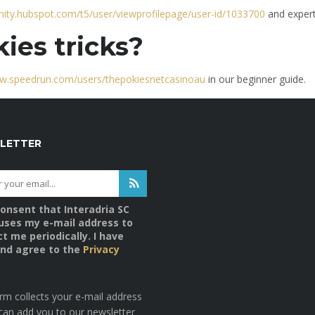
ity.hubspot.com/t5/user/viewprofilepage/user-id/1033700
and expert
ies tricks?
ww.speedrun.com/users/thepokiesnetcasinoau
in our beginner guide.
LETTER
consent that Interadria SC
 uses my e-mail address to
t me periodically. I have
and agree to the
Privacy
rm collects your e-mail address
can add you to our newsletter