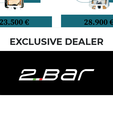
EXCLUSIVE DEALER
lossingen bij InterAdria weerspiegelt het belang van strategie en inzi
en het zorgvuldig afwegen van risico’s, een principe dat echoot in d
sino
resoneert met de manier waarop InterAdria klanten begeleidt bij 
eren op uitkomsten bij
Winnit Casino
weerspiegelt de professionele aan
j
Winnit Casino
sluit aan bij de methodische aanpak van InterAdria bij
miento en línea,
jokabet
se presenta como una oportunidad inigualable 
la experiencia inigualable de la creatividad en el entretenimiento on