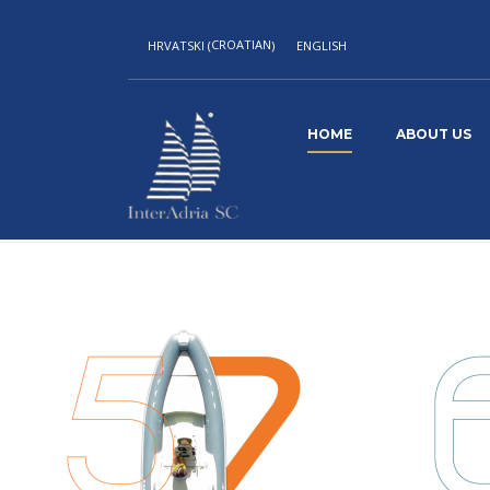
CROATIAN
HRVATSKI
ENGLISH
(
)
HOME
ABOUT US