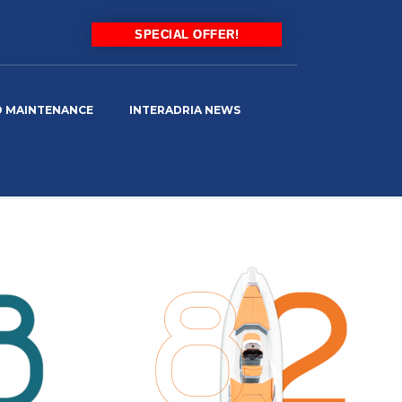
SPECIAL OFFER!
D MAINTENANCE
INTERADRIA NEWS