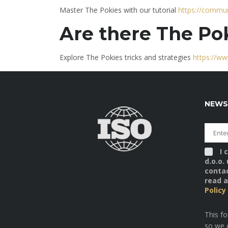
Master The Pokies with our tutorial
https://commun
Are there The Pok
Explore The Pokies tricks and strategies
https://w
testy
testy
, test.
NEWS
I 
d.o.o.
contac
read 
Policy
This fo
so we 