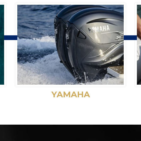
 chance, the platform not only captures the essence of online engage
ere grazie a servizi professionali dedicati alla vendita e alla manuten
 Rolle für Yachtbesitzer, die zuverlässige Wartung und hochwertige 
m formom rozrywki dostępnej w internecie zwrócił uwagę na rosnącą
YAMAHA