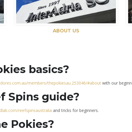
ABOUT US
okies basics?
odores.com.au/members/thepokiesau.253046/#about
with our beginner
f Spins guide?
dlab.com/reefspinsaustralia
and tricks for beginners.
e Pokies?