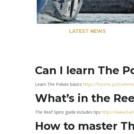
LATEST NEWS
Can I learn The P
Learn The Pokies basics
https://forums.justcomm
What’s in the Ree
The Reef Spins guide includes tips
https://www.ban
How to master Th