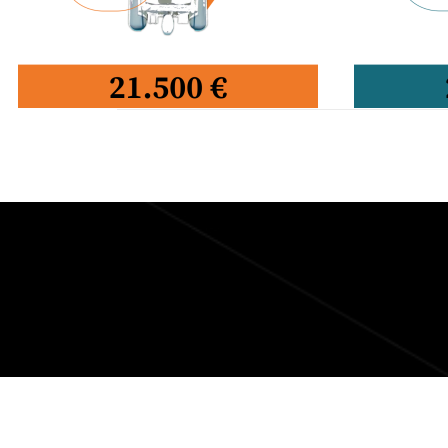
Het zorgvuldig plannen en kiezen van betrouwbare op
Bij
Lira Spin
draait het om het evalueren van opties 
Het balanceren van kansen en risico’s bij
Winnit Ca
Het strategisch afwegen van risico’s en het anticip
Het zorgvuldig plannen en beoordelen van acties bi
Explorando los dinámicos horizontes del entreteni
A medida que la emoción del juego se entrelaza con 