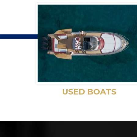
Envisioning a vibrant fusion of entertainment and
Il settore nautico nel Mediterraneo continua a cresc
Der nautische Servicebereich spielt eine wichtige
InterAdria.hr w artykule poświęconym nowoczesny
USED BOATS