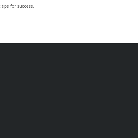
 tips for success.