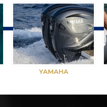
 chance, the platform not only captures the essence of online engage
ere grazie a servizi professionali dedicati alla vendita e alla manuten
 Rolle für Yachtbesitzer, die zuverlässige Wartung und hochwertige 
m formom rozrywki dostępnej w internecie zwrócił uwagę na rosnącą
YAMAHA