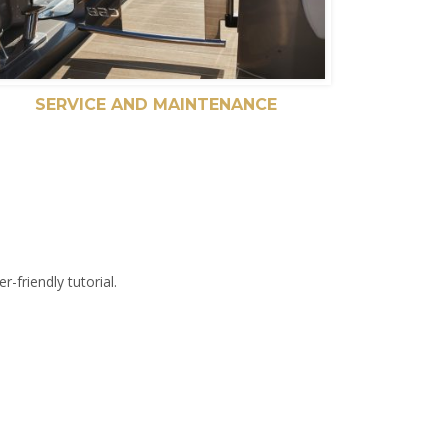
SERVICE AND MAINTENANCE
-friendly tutorial.